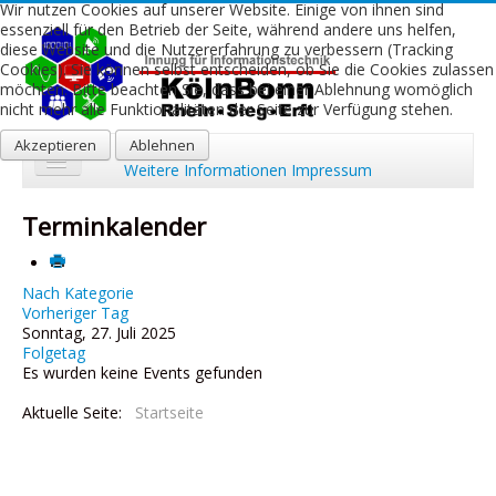
Wir nutzen Cookies auf unserer Website. Einige von ihnen sind
essenziell für den Betrieb der Seite, während andere uns helfen,
diese Website und die Nutzererfahrung zu verbessern (Tracking
Cookies). Sie können selbst entscheiden, ob Sie die Cookies zulassen
möchten. Bitte beachten Sie, dass bei einer Ablehnung womöglich
nicht mehr alle Funktionalitäten der Seite zur Verfügung stehen.
Akzeptieren
Ablehnen
Weitere Informationen
Impressum
Start
Terminkalender
Aktuelles
Über uns
Nach Kategorie
Vorheriger Tag
Sonntag, 27. Juli 2025
Leistungen
Folgetag
Es wurden keine Events gefunden
Ausbildung
Aktuelle Seite:
Startseite
Fachbetriebe
Kontakt