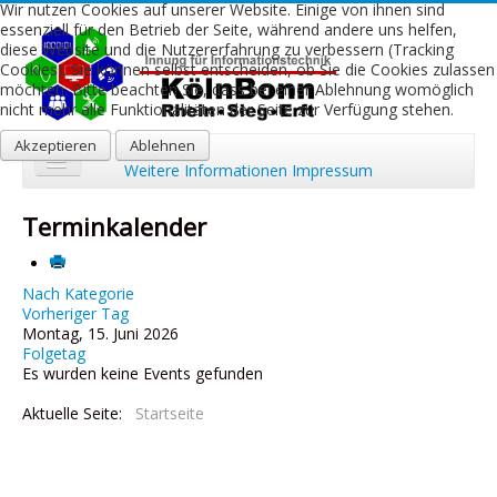
Wir nutzen Cookies auf unserer Website. Einige von ihnen sind
essenziell für den Betrieb der Seite, während andere uns helfen,
diese Website und die Nutzererfahrung zu verbessern (Tracking
Cookies). Sie können selbst entscheiden, ob Sie die Cookies zulassen
möchten. Bitte beachten Sie, dass bei einer Ablehnung womöglich
nicht mehr alle Funktionalitäten der Seite zur Verfügung stehen.
Akzeptieren
Ablehnen
Weitere Informationen
Impressum
Start
Terminkalender
Aktuelles
Über uns
Nach Kategorie
Vorheriger Tag
Montag, 15. Juni 2026
Leistungen
Folgetag
Es wurden keine Events gefunden
Ausbildung
Aktuelle Seite:
Startseite
Fachbetriebe
Kontakt