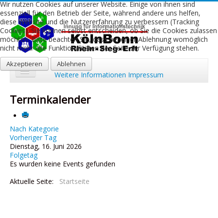
Wir nutzen Cookies auf unserer Website. Einige von ihnen sind
essenziell für den Betrieb der Seite, während andere uns helfen,
diese Website und die Nutzererfahrung zu verbessern (Tracking
Cookies). Sie können selbst entscheiden, ob Sie die Cookies zulassen
möchten. Bitte beachten Sie, dass bei einer Ablehnung womöglich
nicht mehr alle Funktionalitäten der Seite zur Verfügung stehen.
Akzeptieren
Ablehnen
Weitere Informationen
Impressum
Start
Terminkalender
Aktuelles
Über uns
Nach Kategorie
Vorheriger Tag
Dienstag, 16. Juni 2026
Leistungen
Folgetag
Es wurden keine Events gefunden
Ausbildung
Aktuelle Seite:
Startseite
Fachbetriebe
Kontakt