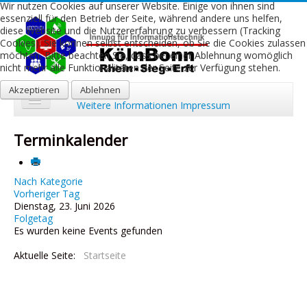
Wir nutzen Cookies auf unserer Website. Einige von ihnen sind
essenziell für den Betrieb der Seite, während andere uns helfen,
diese Website und die Nutzererfahrung zu verbessern (Tracking
Cookies). Sie können selbst entscheiden, ob Sie die Cookies zulassen
möchten. Bitte beachten Sie, dass bei einer Ablehnung womöglich
nicht mehr alle Funktionalitäten der Seite zur Verfügung stehen.
Akzeptieren
Ablehnen
Weitere Informationen
Impressum
Start
Terminkalender
Aktuelles
Über uns
Nach Kategorie
Vorheriger Tag
Dienstag, 23. Juni 2026
Leistungen
Folgetag
Es wurden keine Events gefunden
Ausbildung
Aktuelle Seite:
Startseite
Fachbetriebe
Kontakt