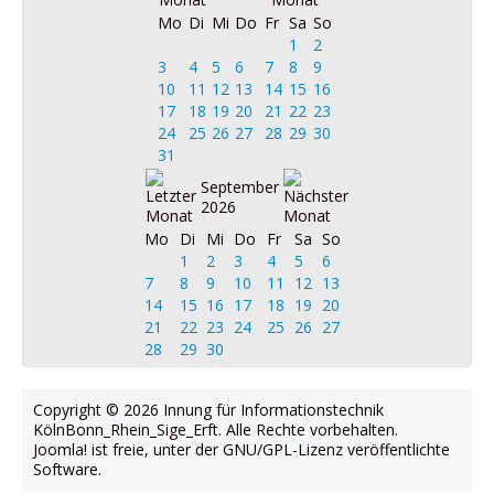
Mo
Di
Mi
Do
Fr
Sa
So
1
2
3
4
5
6
7
8
9
10
11
12
13
14
15
16
17
18
19
20
21
22
23
24
25
26
27
28
29
30
31
September
2026
Mo
Di
Mi
Do
Fr
Sa
So
1
2
3
4
5
6
7
8
9
10
11
12
13
14
15
16
17
18
19
20
21
22
23
24
25
26
27
28
29
30
Copyright © 2026 Innung für Informationstechnik
KölnBonn_Rhein_Sige_Erft. Alle Rechte vorbehalten.
Joomla!
ist freie, unter der
GNU/GPL-Lizenz
veröffentlichte
Software.