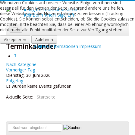
Wir nutzen Cookies auf unserer Website. Einige von ihnen sind
essenziell für den Betrieb der Seite, während andere uns helfen,
diese Website und die Nutzererfahrung zu verbessern (Tracking
Cookies). Sie können selbst entscheiden, ob Sie die Cookies zulassen
möchten. Bitte beachten Sie, dass bei einer Ablehnung womöglich
nicht mehr alle Funktionalitäten der Seite zur Verfügung stehen.
Akzeptieren
Start
Ablehnen
Terminkalender
Weitere Informationen
Impressum
Aktuelles
Über uns
Nach Kategorie
Vorheriger Tag
Dienstag, 30. Juni 2026
Leistungen
Folgetag
Es wurden keine Events gefunden
Ausbildung
Aktuelle Seite:
Startseite
Fachbetriebe
Kontakt
Links
Suchen...