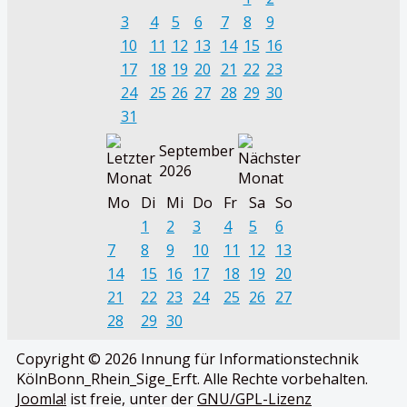
3
4
5
6
7
8
9
10
11
12
13
14
15
16
17
18
19
20
21
22
23
24
25
26
27
28
29
30
31
September
2026
Mo
Di
Mi
Do
Fr
Sa
So
1
2
3
4
5
6
7
8
9
10
11
12
13
14
15
16
17
18
19
20
21
22
23
24
25
26
27
28
29
30
Copyright © 2026 Innung für Informationstechnik
KölnBonn_Rhein_Sige_Erft. Alle Rechte vorbehalten.
Joomla!
ist freie, unter der
GNU/GPL-Lizenz