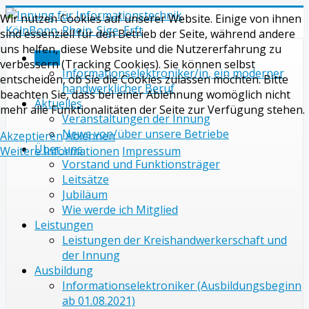
Wir nutzen Cookies auf unserer Website. Einige von ihnen
sind essenziell für den Betrieb der Seite, während andere
uns helfen, diese Website und die Nutzererfahrung zu
Start
verbessern (Tracking Cookies). Sie können selbst
Informationselektroniker/in, ein moderner
entscheiden, ob Sie die Cookies zulassen möchten. Bitte
handwerklicher Beruf
beachten Sie, dass bei einer Ablehnung womöglich nicht
Aktuelles
mehr alle Funktionalitäten der Seite zur Verfügung stehen.
Veranstaltungen der Innung
News von/über unsere Betriebe
Akzeptieren
Ablehnen
Über uns
Weitere Informationen
Impressum
Vorstand und Funktionsträger
Leitsätze
Jubiläum
Wie werde ich Mitglied
Leistungen
Leistungen der Kreishandwerkerschaft und
der Innung
Ausbildung
Informationselektroniker (Ausbildungsbeginn
ab 01.08.2021)