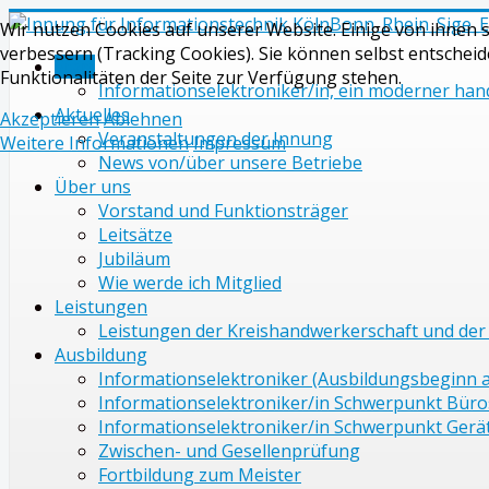
Wir nutzen Cookies auf unserer Website. Einige von ihnen s
verbessern (Tracking Cookies). Sie können selbst entscheid
Start
Funktionalitäten der Seite zur Verfügung stehen.
Informationselektroniker/in, ein moderner han
Aktuelles
Akzeptieren
Ablehnen
Veranstaltungen der Innung
Weitere Informationen
Impressum
News von/über unsere Betriebe
Über uns
Vorstand und Funktionsträger
Leitsätze
Jubiläum
Wie werde ich Mitglied
Leistungen
Leistungen der Kreishandwerkerschaft und der
Ausbildung
Informationselektroniker (Ausbildungsbeginn a
Informationselektroniker/in Schwerpunkt Bür
Informationselektroniker/in Schwerpunkt Gerä
Zwischen- und Gesellenprüfung
Fortbildung zum Meister