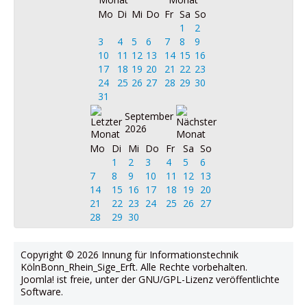
Mo
Di
Mi
Do
Fr
Sa
So
1
2
3
4
5
6
7
8
9
10
11
12
13
14
15
16
17
18
19
20
21
22
23
24
25
26
27
28
29
30
31
September
2026
Mo
Di
Mi
Do
Fr
Sa
So
1
2
3
4
5
6
7
8
9
10
11
12
13
14
15
16
17
18
19
20
21
22
23
24
25
26
27
28
29
30
Copyright © 2026 Innung für Informationstechnik
KölnBonn_Rhein_Sige_Erft. Alle Rechte vorbehalten.
Joomla!
ist freie, unter der
GNU/GPL-Lizenz
veröffentlichte
Software.