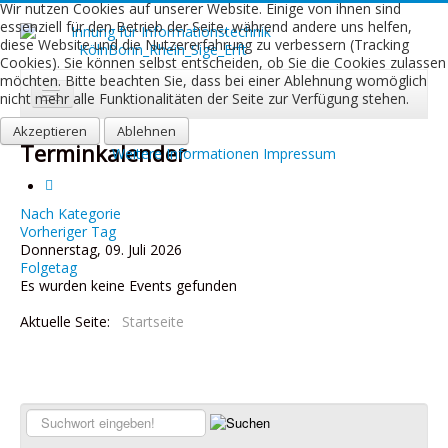
Wir nutzen Cookies auf unserer Website. Einige von ihnen sind
essenziell für den Betrieb der Seite, während andere uns helfen,
diese Website und die Nutzererfahrung zu verbessern (Tracking
Cookies). Sie können selbst entscheiden, ob Sie die Cookies zulassen
möchten. Bitte beachten Sie, dass bei einer Ablehnung womöglich
nicht mehr alle Funktionalitäten der Seite zur Verfügung stehen.
Akzeptieren
Start
Ablehnen
Terminkalender
Weitere Informationen
Impressum
Aktuelles
Über uns
Nach Kategorie
Vorheriger Tag
Donnerstag, 09. Juli 2026
Leistungen
Folgetag
Es wurden keine Events gefunden
Ausbildung
Aktuelle Seite:
Startseite
Fachbetriebe
Kontakt
Links
Suchen...