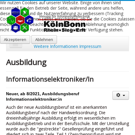
Wir nutzen Cookies auf unserer Website. Einige von ihnen sind
essenziell für den Betrieb der Seite, während andere uns helfen,
diese Website und die Nutzererfahrung zu verbessern (Tracking
Cookies). Sie können selbst entscheiden, ob Sie die Cookies zulassen
möchten. Bitte beachten Sie, dass bei einer Ablehnung womöglich
nicht mehr alle Funktionalitäten der Seite zur Verfügung stehen.
Akzeptieren
Ablehnen
Weitere Informationen
Impressum
Start
Ausbildung
Aktuelles
Informationselektroniker/In
Über uns
Leistungen
Neuer, ab 8/2021, Ausbildungsberuf
Informationselektroniker:in
Ausbildung
Auch der neue Ausbildungsberuf ist ein anerkannten
Ausbildungsberuf nach der Handwerksordnung. Die
Fachbetriebe
dreieinhalbjährige Ausbildung erfolgt im wesentlichen im
Ausbildungsbetrieb und in der Berufsschule. Mit der Umstellung
Kontakt
wurde auch die "gestreckte" Gesellenprüfung eingeführt und
gliedert sich in zwei Teile. Teil 1 (Zwischenprüfung) wird mit