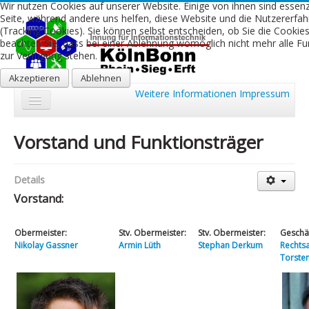
Wir nutzen Cookies auf unserer Website. Einige von ihnen sind essenzi
Seite, während andere uns helfen, diese Website und die Nutzererfa
(Tracking Cookies). Sie können selbst entscheiden, ob Sie die Cookie
beachten Sie, dass bei einer Ablehnung womöglich nicht mehr alle Fun
zur Verfügung stehen.
Akzeptieren
Ablehnen
Weitere Informationen
Impressum
Start
Vorstand und Funktionsträger
Aktuelles
Details
Über uns
Vorstand:
Leistungen
Obermeister:
Stv. Obermeister:
Stv. Obermeister:
Geschäf
Ausbildung
Nikolay Gassner
Armin Lüth
Stephan Derkum
Rechts
Torste
Fachbetriebe
Kontakt