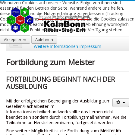
Wir nutzen Cookies auf unserer Website. Einige von ihnen sind
essenziell für den Betrieb der Seite, während andere uns helfen,
diese Website und die Nutzererfahrung zu verbessern (Tracking
Cookies). Sie können selbst entscheiden, ob Sie die Cookies zulassen
möchten. Bitte beachten Sie, dass bei einer Ablehnung womöglich
nicht mehr alle Funktionalitäten der Seite zur Verfügung stehen.
Akzeptieren
Ablehnen
Weitere Informationen
Impressum
Start
Fortbildung zum Meister
Aktuelles
FORTBILDUNG BEGINNT NACH DER
Über uns
AUSBILDUNG
Leistungen
Mit der erfolgreichen Beendigung der Ausbildung zum
Ausbildung
Gesellen/Facharbeiter im
Informationstechnikerhandwerk sollte das Lernen nicht
Fachbetriebe
beendet sein sondern durch Fortbildungsmaßnahmen, wie die
Teilnahme an Herstellerseminaren, fortgesetzt werden.
Kontakt
Eine weitere Möglichkeit ist die Fortbildung zum
Meister im