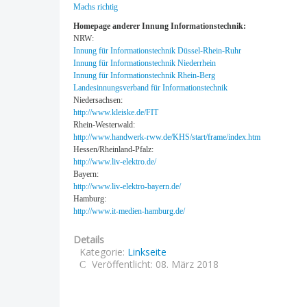
Machs richtig
Homepage anderer Innung Informationstechnik:
NRW:
Innung für Informationstechnik Düssel-Rhein-Ruhr
Innung für Informationstechnik Niederrhein
Innung für Informationstechnik Rhein-Berg
Landesinnungsverband für Informationstechnik
Niedersachsen:
http://www.kleiske.de/FIT
Rhein-Westerwald:
http://www.handwerk-rww.de/KHS/start/frame/index.htm
Hessen/Rheinland-Pfalz:
http://www.liv-elektro.de/
Bayern:
http://www.liv-elektro-bayern.de/
Hamburg:
http://www.it-medien-hamburg.de/
Details
Kategorie:
Linkseite
Veröffentlicht: 08. März 2018