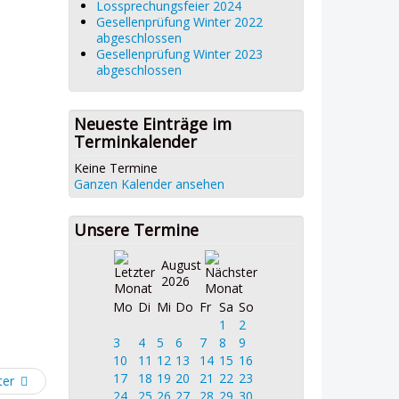
Lossprechungsfeier 2024
Gesellenprüfung Winter 2022
abgeschlossen
Gesellenprüfung Winter 2023
abgeschlossen
Neueste Einträge im
Terminkalender
Keine Termine
Ganzen Kalender ansehen
Unsere Termine
August
2026
Mo
Di
Mi
Do
Fr
Sa
So
1
2
3
4
5
6
7
8
9
10
11
12
13
14
15
16
17
18
19
20
21
22
23
ter
24
25
26
27
28
29
30