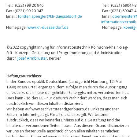
Links
Tel.: (0221) 99 20 946
Tel.: (0221) 69047-3
Fax : (0221) 99 20 947
Fax : (0221) 69047-4
Email :
Datenschutz
torsten.spengler@kh-duesseldorf.de
Email:
obermeister@
informationstechnik
Homepage:
www.kh-duesseldorf.de
Homepage:
koenig-
Impressum
© 2022 copyright Innung für Informationstechnik KölnBonn-Rhein-Sieg-
Erft - Konzept, Gestaltung und Programmierung und Administration
durch
Josef Armbruster
, Kerpen
Haftungsausschluss:
In der Bundesrepublik Deutschland (Landgericht Hamburg, 12. Mai
1998) ist ein Urteil ergangen, dem zufolge man durch die Ausbringung
eines Links die Inhalte der gelinkten Seite ggfs. mit zu verantworten hat.
Dies kann - so das LG - nur dadurch verhindert werden, dass man sich
ausdrücklich von diesen Inhalten distanziert.
Wir haben auf www.sachverstaendigenbuero.de Links zu anderen
Seiten im Internet gelegt. Für all diese Links gilt: Wir betonen
ausdrücklich, dass wir keinerlei Einfluss auf die Gestaltung und die
Inhalte der verbundenen Seiten haben. Aus diesem Grund distanzieren
wir uns an dieser Stelle ausdrücklich von allen Inhalten sämtlicher
verbundenen Seiten auf www.sachverstaendigenbuero.de und machen