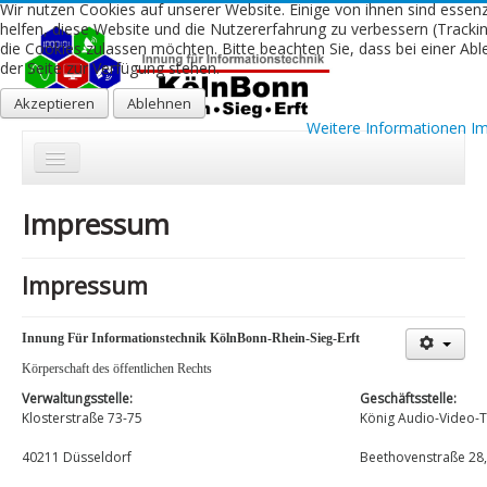
Wir nutzen Cookies auf unserer Website. Einige von ihnen sind essenz
helfen, diese Website und die Nutzererfahrung zu verbessern (Trackin
die Cookies zulassen möchten. Bitte beachten Sie, dass bei einer Ab
der Seite zur Verfügung stehen.
Akzeptieren
Ablehnen
Weitere Informationen
I
Start
Impressum
Aktuelles
Impressum
Über uns
Leistungen
Innung Für Informationstechnik KölnBonn-Rhein-Sieg-Erft
Körperschaft des öffentlichen Rechts
Ausbildung
Verwaltungsstelle:
Geschäftsstelle:
Fachbetriebe
Klosterstraße 73-75
König Audio-Video-
40211 Düsseldorf
Beethovenstraße 28,
Kontakt